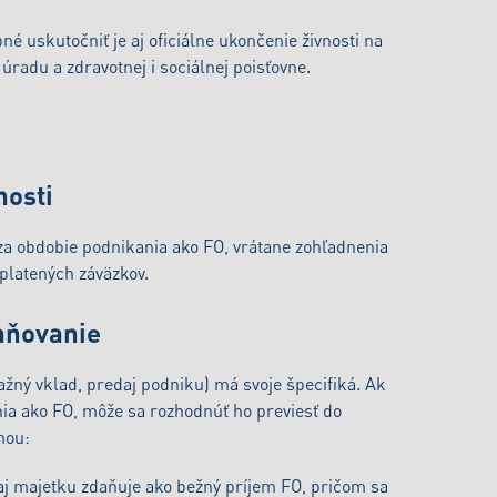
né uskutočniť je aj oficiálne ukončenie živnosti na
radu a zdravotnej i sociálnej poisťovne.
nosti
 za obdobie podnikania ako FO, vrátane zohľadnenia
platených záväzkov.
daňovanie
ný vklad, predaj podniku) má svoje špecifiká. Ak
nia ako FO, môže sa rozhodnúť ho previesť do
mou:
daj majetku zdaňuje ako bežný príjem FO, pričom sa