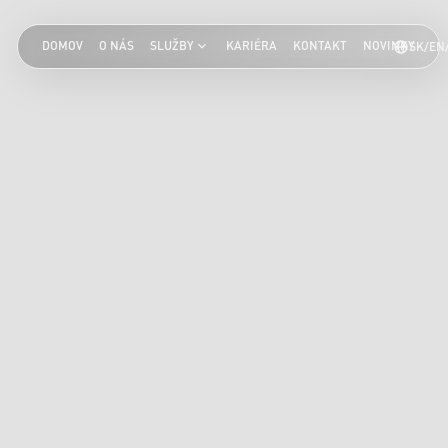
DOMOV
O NÁS
SLUŽBY
KARIÉRA
KONTAKT
NOVINKY
SK/EN