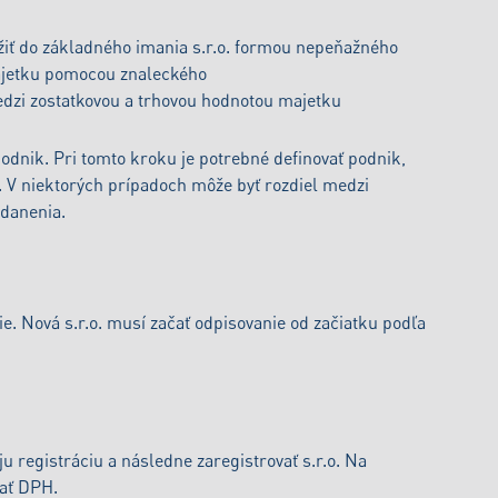
žiť do základného imania s.r.o. formou nepeňažného
majetku pomocou znaleckého
edzi zostatkovou a trhovou hodnotou majetku
podnik. Pri tomto kroku je potrebné definovať podnik,
V niektorých prípadoch môže byť rozdiel medzi
danenia.
e. Nová s.r.o. musí začať odpisovanie od začiatku podľa
u registráciu a následne zaregistrovať s.r.o. Na
nať DPH.