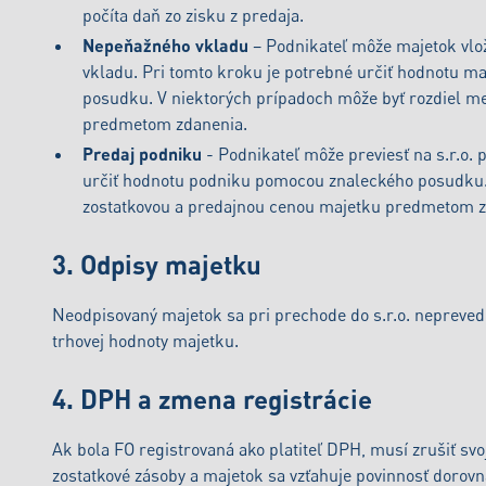
počíta daň zo zisku z predaja.
Nepeňažného vkladu
– Podnikateľ môže majetok vlo
vkladu. Pri tomto kroku je potrebné určiť hodnotu 
posudku. V niektorých prípadoch môže byť rozdiel m
predmetom zdanenia.
Predaj podniku
- Podnikateľ môže previesť na s.r.o. 
určiť hodnotu podniku pomocou znaleckého posudku. 
zostatkovou a predajnou cenou majetku predmetom z
3. Odpisy majetku
Neodpisovaný majetok sa pri prechode do s.r.o. neprevedi
trhovej hodnoty majetku.
4. DPH a zmena registrácie
Ak bola FO registrovaná ako platiteľ DPH, musí zrušiť svoj
zostatkové zásoby a majetok sa vzťahuje povinnosť dorov