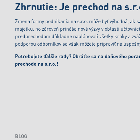
Zhrnutie: Je prechod na s.
Zmena formy podnikania na s.r.o. môže byť výhodná, ak sa
majetku, no zároveň prináša nové výzvy v oblasti účtovníctv
predprechodom dôkladne naplánovali všetky kroky a zváž
podporou odborníkov sa však môžete pripraviť na úspešný 
Potrebujete ďalšie rady? Obráťte sa na daňového pora
prechode na s.r.o.!
BLOG