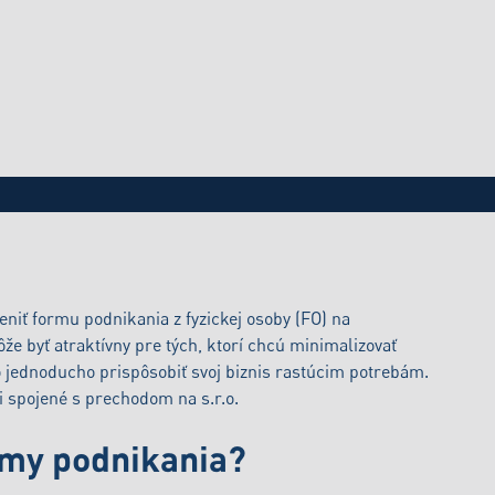
ločnosť s ručením obmedzeným (s.r.o.) v r
eniť formu podnikania z fyzickej osoby (FO) na
e byť atraktívny pre tých, ktorí chcú minimalizovať
bo jednoducho prispôsobiť svoj biznis rastúcim potrebám.
i spojené s prechodom na s.r.o.
rmy podnikania?