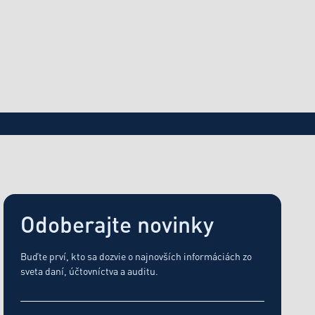
24.4.2026
oku 2024: Čo potrebujete vedieť?
Odoberajte novinky
Buďte prví, kto sa dozvie o najnovších informáciách zo
sveta daní, účtovníctva a auditu.