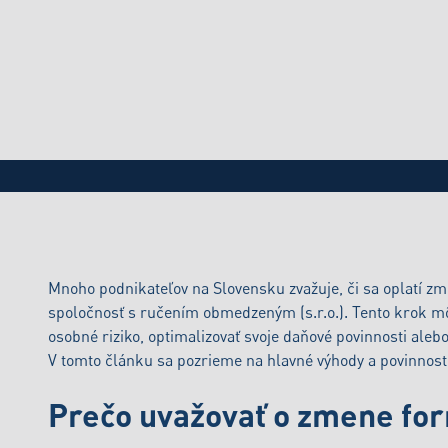
BLOG
Prechod z fyzickej osoby (FO) na spo
Mnoho podnikateľov na Slovensku zvažuje, či sa oplatí zm
spoločnosť s ručením obmedzeným (s.r.o.). Tento krok môž
osobné riziko, optimalizovať svoje daňové povinnosti ale
V tomto článku sa pozrieme na hlavné výhody a povinnost
Prečo uvažovať o zmene fo