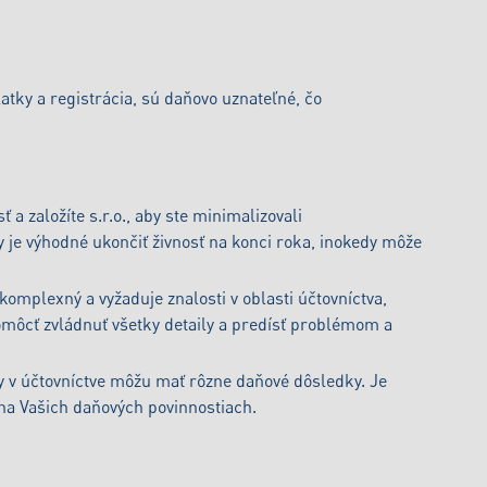
atky a registrácia, sú daňovo uznateľné, čo
 a založíte s.r.o., aby ste minimalizovali
 je výhodné ukončiť živnosť na konci roka, inokedy môže
komplexný a vyžaduje znalosti v oblasti účtovníctva,
môcť zvládnuť všetky detaily a predísť problémom a
 v účtovníctve môžu mať rôzne daňové dôsledky. Je
í na Vašich daňových povinnostiach.