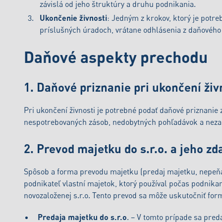
závislá od jeho štruktúry a druhu podnikania.
Ukončenie živnosti
: Jedným z krokov, ktorý je potreb
príslušných úradoch, vrátane odhlásenia z daňového ú
Daňové aspekty prechodu
1. Daňové priznanie pri ukončení živ
Pri ukončení živnosti je potrebné podať daňové priznanie
nespotrebovaných zásob, nedobytných pohľadávok a neza
2. Prevod majetku do s.r.o. a jeho z
Spôsob a forma prevodu majetku (predaj majetku, nepeňaž
podnikateľ vlastní majetok, ktorý používal počas podnika
novozaloženej s.r.o. Tento prevod sa môže uskutočniť for
Predaja majetku do s.r.o
. – V tomto prípade sa pre