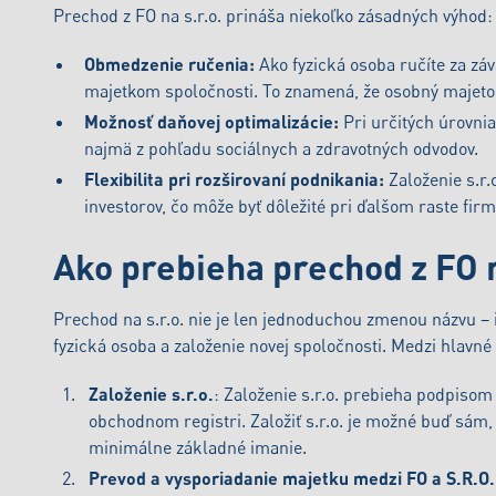
Prechod z FO na s.r.o. prináša niekoľko zásadných výhod:
Obmedzenie ručenia:
Ako fyzická osoba ručíte za záv
majetkom spoločnosti. To znamená, že osobný majetok
Možnosť daňovej optimalizácie:
Pri určitých úrovnia
najmä z pohľadu sociálnych a zdravotných odvodov.
Flexibilita pri rozširovaní podnikania:
Založenie s.r
investorov, čo môže byť dôležité pri ďalšom raste firm
Ako prebieha prechod z FO n
Prechod na s.r.o. nie je len jednoduchou zmenou názvu – 
fyzická osoba a založenie novej spoločnosti. Medzi hlavné
Založenie s.r.o.
: Založenie s.r.o. prebieha podpisom
obchodnom registri. Založiť s.r.o. je možné buď sám,
minimálne základné imanie.
Prevod a vysporiadanie majetku medzi FO a S.R.O.