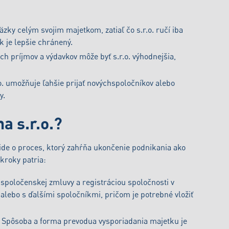
äzky celým svojim majetkom, zatiaľ čo s.r.o. ručí iba
 je lepšie chránený.
ch príjmov a výdavkov môže byť s.r.o. výhodnejšia,
.o. umožňuje ľahšie prijať novýchspoločníkov alebo
y.
a s.r.o.?
ide o proces, ktorý zahŕňa ukončenie podnikania ako
 kroky patria:
 spoločenskej zmluvy a registráciou spoločnosti v
 alebo s ďalšími spoločníkmi, pričom je potrebné vložiť
Spôsoba a forma prevodua vysporiadania majetku je