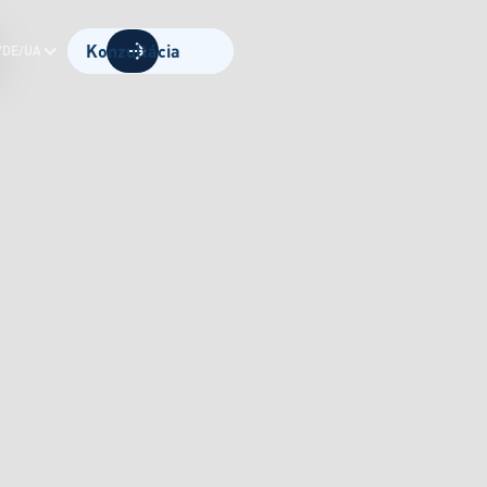
Konzultácia
/DE/UA