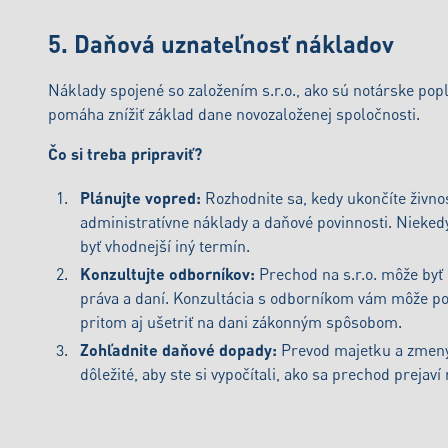
5. Daňová uznateľnosť nákladov
Náklady spojené so založením s.r.o., ako sú notárske popl
pomáha znížiť základ dane novozaloženej spoločnosti.
Čo si treba pripraviť?
Plánujte vopred:
Rozhodnite sa, kedy ukončíte živnosť
administratívne náklady a daňové povinnosti. Niekedy
byť vhodnejší iný termín.
Konzultujte odborníkov:
Prechod na s.r.o. môže byť 
práva a daní. Konzultácia s odborníkom vám môže po
pritom aj ušetriť na dani zákonným spôsobom.
Zohľadnite daňové dopady:
Prevod majetku a zmeny
dôležité, aby ste si vypočítali, ako sa prechod prejav