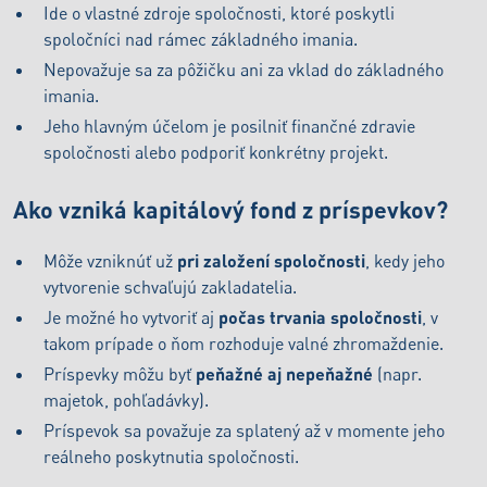
Ide o vlastné zdroje spoločnosti, ktoré poskytli
spoločníci nad rámec základného imania.
Nepovažuje sa za pôžičku ani za vklad do základného
imania.
Jeho hlavným účelom je posilniť finančné zdravie
spoločnosti alebo podporiť konkrétny projekt.
Ako vzniká kapitálový fond z príspevkov?
Môže vzniknúť už
pri založení spoločnosti
, kedy jeho
vytvorenie schvaľujú zakladatelia.
Je možné ho vytvoriť aj
počas trvania spoločnosti
, v
takom prípade o ňom rozhoduje valné zhromaždenie.
Príspevky môžu byť
peňažné aj nepeňažné
(napr.
majetok, pohľadávky).
Príspevok sa považuje za splatený až v momente jeho
reálneho poskytnutia spoločnosti.