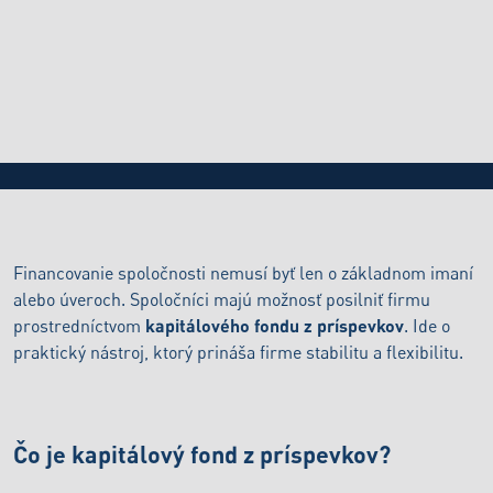
BLOG
24.4.2026
Kapitálový fond z príspevkov: Ako funguje a
prečo ho využiť?
Financovanie spoločnosti nemusí byť len o základnom imaní
alebo úveroch. Spoločníci majú možnosť posilniť firmu
prostredníctvom
kapitálového fondu z príspevkov
. Ide o
praktický nástroj, ktorý prináša firme stabilitu a flexibilitu.
Čo je kapitálový fond z príspevkov?