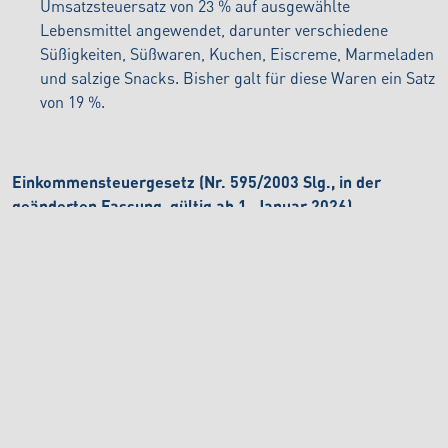
Umsatzsteuersatz von 23 % auf ausgewählte
Lebensmittel angewendet, darunter verschiedene
Süßigkeiten, Süßwaren, Kuchen, Eiscreme, Marmeladen
und salzige Snacks. Bisher galt für diese Waren ein Satz
von 19 %.
Einkommensteuergesetz (Nr. 595/2003 Slg., in der
geänderten Fassung, gültig ab 1. Januar 2026)
Die Berechnung des nicht steuerbaren Teils der
Bemessungsgrundlage pro Steuerpflichtigen wird
durch eine Begrenzung der Vielfachen des
Existenzminimums in der Formel angepasst.
Es werden neue Steuerklassen mit höheren Sätzen für
höhere Einkommen eingeführt, was sich auf die
Nettolöhne auswirken wird. Je höher das Einkommen,
desto höher der Steuersatz.