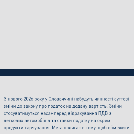
БЛОГ
24.4.2026
Зміни до закону про ПДВ з 1 січня 2026 року
З нового 2026 року у Словаччині набудуть чинності суттєві
зміни до закону про податок на додану вартість. Зміни
стосуватимуться насамперед відрахування ПДВ з
легкових автомобілів та ставки податку на окремі
продукти харчування. Мета полягає в тому, щоб обмежити