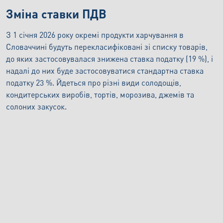
Зміна ставки ПДВ
З 1 січня 2026 року окремі продукти харчування в
Словаччині будуть перекласифіковані зі списку товарів,
до яких застосовувалася знижена ставка податку (19 %), і
надалі до них буде застосовуватися стандартна ставка
податку 23 %. Йдеться про різні види солодощів,
кондитерських виробів, тортів, морозива, джемів та
солоних закусок.
Зміни до закону про ПДВ з 1 січня 2026
року торкнуться практично кожного
підприємця та звичайного споживача. Тому
важливо, щоб компанії та фізичні особи
своєчасно врахували ці зміни у своєму