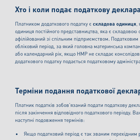
Хто і коли подає податкову деклар
Платником додаткового податку є
складова одиниця
,
одиниця постійного представництва, яка є складовою о
афілійований зі спільним підприємством. Податковим п
обліковий період, за який головна материнська компан
або календарний рік, якщо HMP не складає консолідова
додаткового податку подається податковому адмініст
Терміни подання податкової деклар
Платник податків зобов’язаний подати податкову декл
після закінчення відповідного податкового періоду. В
наступні подовження термінів:
Якщо податковий період є так званим перехідним р