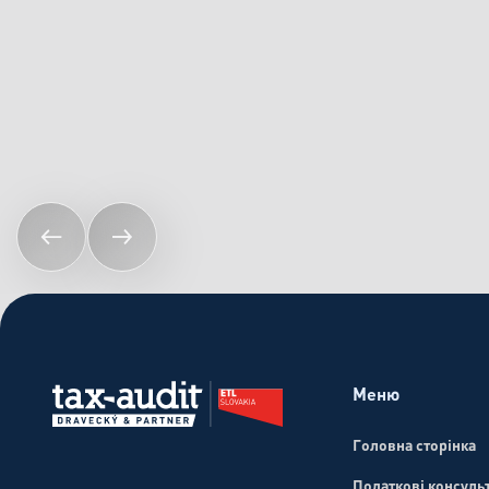
Меню
Мінімальний податок для компаній:
Головна сторінка
Практичний посібник та відповіді на ча
Податкові консульт