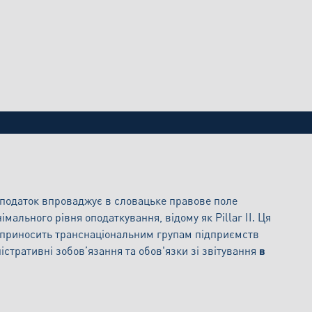
ального додаткового податку: Огляд зоб
й податок впроваджує в словацьке правове поле
ального рівня оподаткування, відому як Pillar II. Ця
, приносить транснаціональним групам підприємств
стративні зобов’язання та обов'язки зі звітування
в