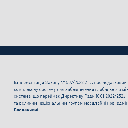
БЛОГ
Адміністративне навантаження глоб
податкових термінів
Імплементація Закону № 507/2023 Z. z. про додаткови
комплексну систему для забезпечення глобального мінім
система, що переймає Директиву Ради (ЄС) 2022/2523
та великим національним групам масштабні нові адміні
Словаччині
.