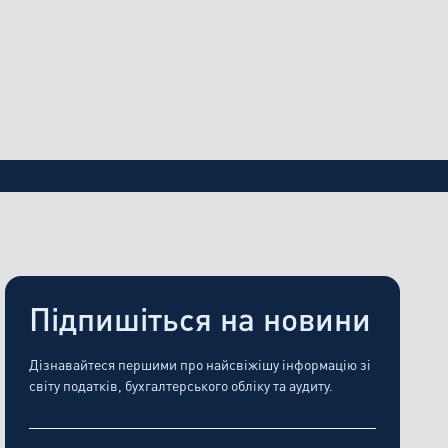
24.4.2026
ов’язань зі звітування та
Підпишіться на новини
Дізнавайтеся першими про найсвіжішу інформацію зі
світу податків, бухгалтерського обліку та аудиту.