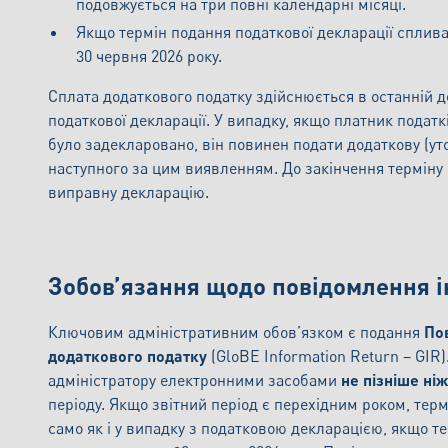
подовжується на три повні календарні місяці.
Якщо термін подання податкової декларації спливає
30 червня 2026 року.
Сплата додаткового податку здійснюється в останній д
податкової декларації. У випадку, якщо платник податк
було задекларовано, він повинен подати додаткову (ут
наступного за цим виявленням. До закінчення терміну
виправну декларацію.
Зобов’язання щодо повідомлення і
Ключовим адміністративним обов’язком є подання
По
додаткового податку
(GloBE Information Return – GIR
адміністратору електронними засобами
не пізніше ні
періоду. Якщо звітний період є перехідним роком, терм
само як і у випадку з податковою декларацією, якщо те