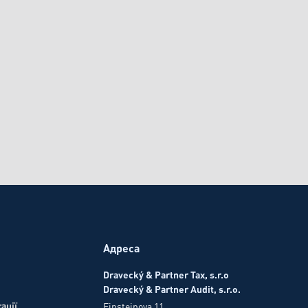
Адреса
April 24, 2026
Нові правила відра
Dravecký & Partner Tax, s.r.o
сті
службових автомобі
Dravecký & Partner Audit, s.r.o.
ації
Einsteinova 11