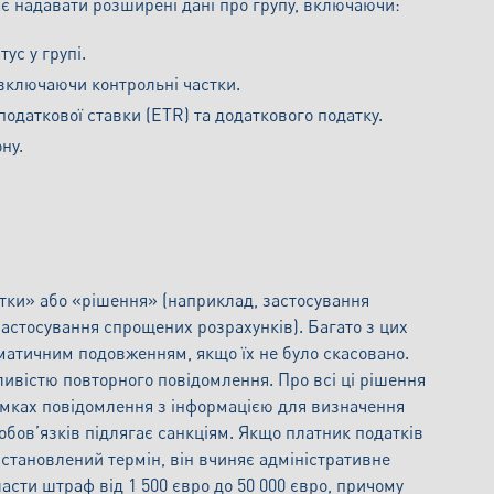
ає надавати розширені дані про групу, включаючи:
тус у групі.
 включаючи контрольні частки.
одаткової ставки (ETR) та додаткового податку.
ну.
ятки» або «рішення» (наприклад, застосування
 застосування спрощених розрахунків). Багато з цих
оматичним подовженням, якщо їх не було скасовано.
ливістю повторного повідомлення. Про всі ці рішення
амках повідомлення з інформацією для визначення
бов’язків підлягає санкціям. Якщо платник податків
встановлений термін, він вчиняє адміністративне
сти штраф від 1 500 євро до 50 000 євро, причому