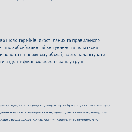
иво щодо термінів, якості даних та правильного
і, що зобов’язання зі звітування та податкова
 вчасно та в належному обсязі, варто налаштувати
и з ідентифікацією зобов’язань у групі,
 замінює професійну юридичну, податкову чи бухгалтерську консультацію.
рийняті на основі наведеної тут інформації, ані за можливу шкоду, яка
рмації у вашій конкретній ситуації ми наполегливо рекомендуємо