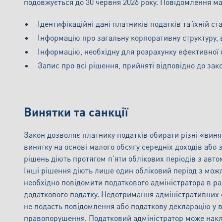
подовжується до 30 червня 2026 року. Повідомлення м
Ідентифікаційні дані платників податків та їхній ста
Інформацію про загальну корпоративну структуру,
Інформацію, необхідну для розрахунку ефективної п
Запис про всі рішення, прийняті відповідно до зако
Винятки та санкції
Закон дозволяє платнику податків обирати різні «вин
винятку на основі малого обсягу середніх доходів або
рішень діють протягом п’яти облікових періодів з авт
Інші рішення діють лише один обліковий період з мож
необхідно повідомити податкового адміністратора в р
додаткового податку. Недотримання адміністративних о
не подасть повідомлення або податкову декларацію у 
правопорушення. Податковий адміністратор може накла