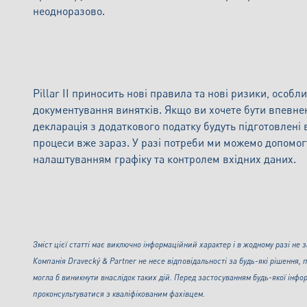
неодноразово.
Pillar II приносить нові правила та нові ризики, особл
документування винятків. Якщо ви хочете бути впевнен
декларація з додаткового податку будуть підготовлені
процеси вже зараз. У разі потреби ми можемо допомогт
налаштуванням графіку та контролем вхідних даних.
Зміст цієї статті має виключно інформаційний характер і в жодному разі не
Компанія Dravecký & Partner не несе відповідальності за будь-які рішення, п
могла б виникнути внаслідок таких дій. Перед застосуванням будь-якої інфо
проконсультуватися з кваліфікованим фахівцем.