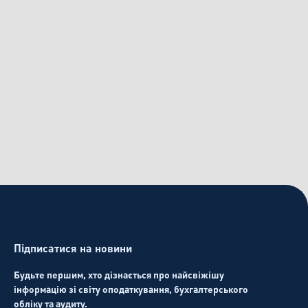
Підписатися на новини
April 24, 2026
хування ПДВ для
Будьте першим, хто дізнається про найсвіжішу
лів з 2026 року: Чи
інформацію зі світу оподаткування, бухгалтерського
обліку та аудиту.