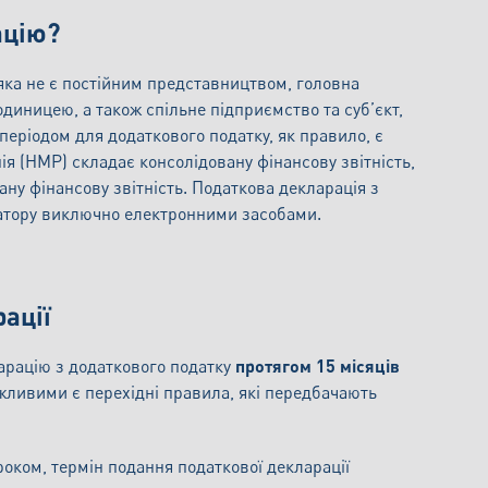
ацію?
 яка не є постійним представництвом, головна
диницею, а також спільне підприємство та суб’єкт,
еріодом для додаткового податку, як правило, є
ія (HMP) складає консолідовану фінансову звітність,
ну фінансову звітність. Податкова декларація з
ратору виключно електронними засобами.
ації
арацію з додаткового податку
протягом 15 місяців
ажливими є перехідні правила, які передбачають
оком, термін подання податкової декларації